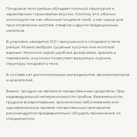
Плодовое тело рейши обладает плотной структурой и
характерным горьковатым вкусом, поэтому его обычно
используют не как обычный пищевой гриб, а как сырьё для
приготовления настоев, отваров и других традиционных
напитков.
В упаковке находится 100 г высушенного плодового тела
рейши. Можно выбрать сушёные кусочки или молотый
вариант. Молотое сырьё удобнее дозировать, хранить и
перевозить, а кусочки позволяют визуально оценить
структуру плодового тела.
В составе нет дополнительных ингредиентов, ароматизаторов
и красителей.
Важно: продукт не является лекарственным средством. При
индивидуальной непереносимости грибов, беременности,
грудном вскармливании, хронических заболеваниях или
одновременном приёме лекарственных препаратов
рекомендуется предварительно обсудить применение со
специалистом.