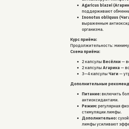
Agaricus blazei (Агарик
поддерживают обменные
Inonotus obliquus (Чаг
выраженным антиоксид
организма.
Курс приёма:
Продолжительность: минимум 
Схема приёма:
2 капсулы
Весёлки
— в
2 капсулы
Агарика
— во
3—4 капсулы
Чаги
— ут
Дополнительные рекоменда
Питание:
включить бол
антиоксидантами.
Режим:
регулярная физ
стимуляции лимфы.
Дополнительно:
сухой
лимфы усиливают эффе