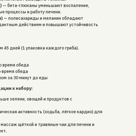
)
— бета-глюканы уменьшают воспаление,
 процессы и работу печени.
а)
— полисахариды и меланин обладают
антным действием и повышают устойчивость
45 дней (1 упаковка каждого гриба).
о время обеда
 время обеда
ром за 30 минут до еды
ции к набору:
ьше зелени, овощей и продуктов с
ическая активность (ходьба, лёгкое кардио) для
 массаж щёткой и травяные чаи для печени и
кт.