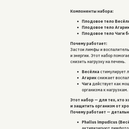
Компоненты набора:
Плодовое тело Весёл
Плодовое тело Агарик
Плодовое тело Чаги 
Почему работает:
Застои лимфы и воспалитель
и энергии. Этот набор помог
снизить нагрузку на печень.
Весёлка
стимулирует 
Агарик
снижает воспал
Чага
действует как мо
организма к нагрузкам.
Этот набор — для тех, кто 
и защитить организм от хр
Почему работает — детальн
Phallus impudicus (Вес
активизируют лимфото