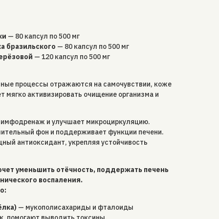
ки
— 80 капсул по 500 мг
а бразильского
— 80 капсул по 500 мг
берёзовой
— 120 капсул по 500 мг
ные процессы отражаются на самочувствии, коже
ает мягко активизировать очищение организма и
лимфодренаж и улучшает микроциркуляцию.
ительный фон и поддерживает функции печени.
щный антиоксидант, укрепляя устойчивость
хочет уменьшить отёчность, поддержать печень
онического воспаления.
о:
ёлка)
— мукополисахариды и фталоиды
к, помогают выводить токсины.