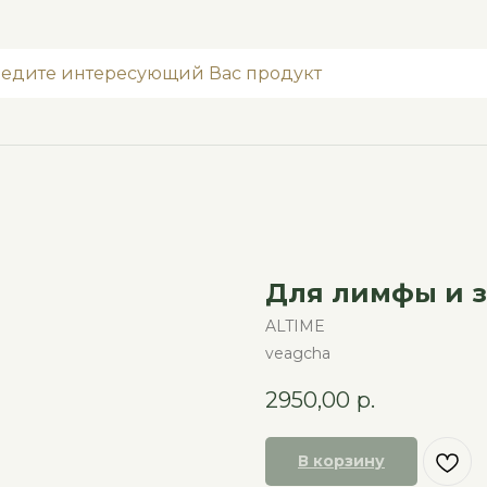
Для лимфы и з
ALTIME
veagcha
2950,00
р.
В корзину