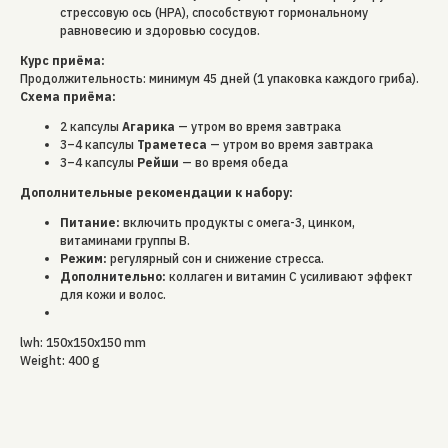
стрессовую ось (HPA), способствуют гормональному
равновесию и здоровью сосудов.
Курс приёма:
Продолжительность: минимум 45 дней (1 упаковка каждого гриба).
Схема приёма:
2 капсулы
Агарика
— утром во время завтрака
3–4 капсулы
Траметеса
— утром во время завтрака
3–4 капсулы
Рейши
— во время обеда
Дополнительные рекомендации к набору:
Питание:
включить продукты с омега-3, цинком,
витаминами группы B.
Режим:
регулярный сон и снижение стресса.
Дополнительно:
коллаген и витамин C усиливают эффект
для кожи и волос.
lwh: 150x150x150 mm
Weight: 400 g