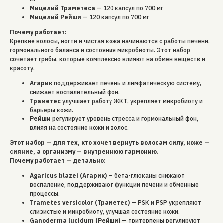
Мицелий Траметеса
— 120 капсул по 700 мг
Мицелий Рейши
— 120 капсул по 700 мг
Почему работает:
Крепкие волосы, ногти и чистая кожа начинаются с работы печени,
гормонального баланса и состояния микробиоты. Этот набор
сочетает грибы, которые комплексно влияют на обмен веществ и
красоту.
Агарик
поддерживает печень и лимфатическую систему,
снижает воспалительный фон.
Траметес
улучшает работу ЖКТ, укрепляет микробиоту и
барьеры кожи.
Рейши
регулирует уровень стресса и гормональный фон,
влияя на состояние кожи и волос.
Этот набор — для тех, кто хочет вернуть волосам силу, коже —
сияние, а организму — внутреннюю гармонию.
Почему работает — детально:
Agaricus blazei (Агарик)
— бета-глюканы снижают
воспаление, поддерживают функции печени и обменные
процессы.
Trametes versicolor (Траметес)
— PSK и PSP укрепляют
слизистые и микробиоту, улучшая состояние кожи.
Ganoderma lucidum (Рейши)
— тритерпены регулируют