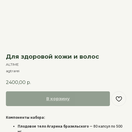
Для здоровой кожи и волос
ALTIME
agtrarei
2400,00
р.
В корзину
Компоненты набора:
Плодовое тело Агарика бразильского
— 80 капсул по 500
мг