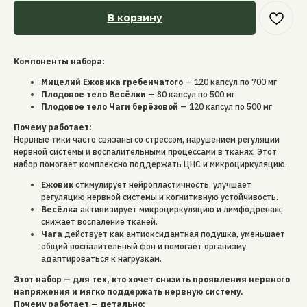
В корзину
Компоненты набора:
Мицелий Ежовика гребенчатого
— 120 капсул по 700 мг
Плодовое тело Весёлки
— 80 капсул по 500 мг
Плодовое тело Чаги берёзовой
— 120 капсул по 500 мг
Почему работает:
Нервные тики часто связаны со стрессом, нарушением регуляции
нервной системы и воспалительными процессами в тканях. Этот
набор помогает комплексно поддержать ЦНС и микроциркуляцию.
Ежовик
стимулирует нейропластичность, улучшает
регуляцию нервной системы и когнитивную устойчивость.
Весёлка
активизирует микроциркуляцию и лимфодренаж,
снижает воспаление тканей.
Чага
действует как антиоксидантная подушка, уменьшает
общий воспалительный фон и помогает организму
адаптироваться к нагрузкам.
Этот набор — для тех, кто хочет снизить проявления нервного
напряжения и мягко поддержать нервную систему.
Почему работает — детально: