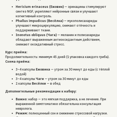
Hericium erinaceus (Ежовик)
— эринацины стимулируют
синтез NGF, укрепляют нейронные связи и улучшают
когнитивный контроль.
Phallus impudicus (Весёлка)
— мукополисахариды
улучшают микроциркуляцию, снимают отёчность и
поддерживают ткани.
Inonotus obliquus (Чага)
— меланин и полисахариды
обладают выраженным антиоксидантным действием,
снижают оксидативный стресс.
Курс приёма:
Продолжительность: минимум 45 дней (1 упаковка каждого гриба).
Схема приёма:
3–4 капсулы
Ежовика
— утром за 30 минут до еды (с тёплой
водой)
3–4 капсулы
Чаги
— утром за 30 минут до еды
2 капсулы
Весёлки
— в обед
Дополнительные рекомендации к набору:
Важно:
набор — это мягкая поддержка, а не лечение. При
выраженной симптоматике обязательна консультация
невролога.
Режим:
полноценный сон и снижение стрессовой нагрузки.