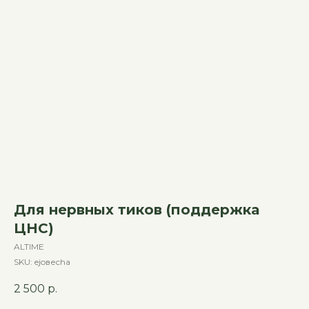
Для нервных тиков (поддержка
ЦНС)
ALTIME
SKU:
ejoвеcha
2 500
р.