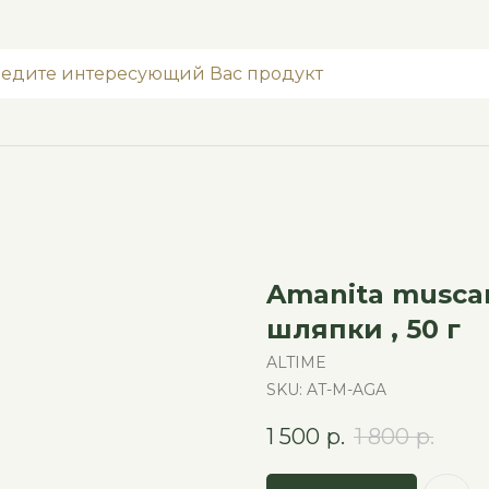
Amanita muscar
шляпки , 50 г
ALTIME
SKU:
AT-M-AGA
1 500
р.
1 800
р.