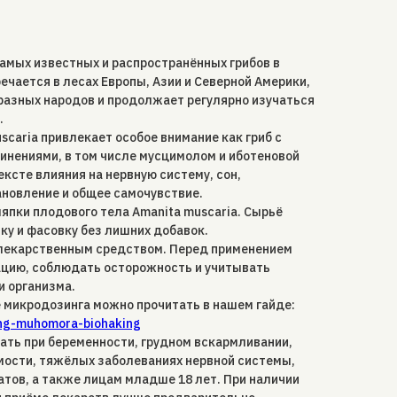
амых известных и распространённых грибов в
ечается в лесах Европы, Азии и Северной Америки,
разных народов и продолжает регулярно изучаться
.
scaria привлекает особое внимание как гриб с
нениями, в том числе мусцимолом и иботеновой
ексте влияния на нервную систему, сон,
ановление и общее самочувствие.
япки плодового тела Amanita muscaria. Сырьё
ку и фасовку без лишних добавок.
 лекарственным средством. Перед применением
цию, соблюдать осторожность и учитывать
 организма.
 микродозинга можно прочитать в нашем гайде:
ing-muhomora-biohaking
ать при беременности, грудном вскармливании,
ости, тяжёлых заболеваниях нервной системы,
тов, а также лицам младше 18 лет. При наличии