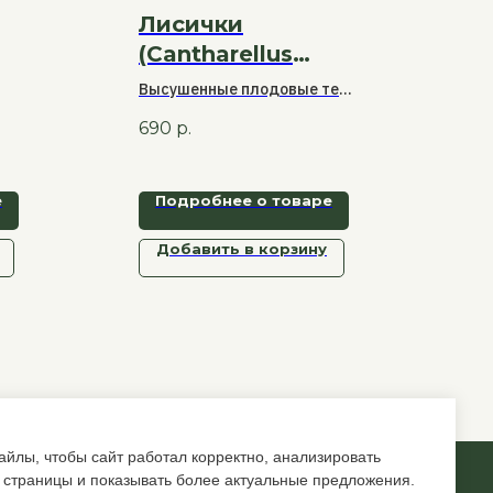
Лисички
(Cantharellus
cibarius),
Высушенные плодовые тела
мг
плодовое тело —
 из
лисичек для приготовления
690
р.
бов
блюд, настоев и других
100 г
а
традиционных способов
использования. Доступны в
е
Подробнее о товаре
сушёном либо молотом
виде.
Добавить в корзину
йлы, чтобы сайт работал корректно, анализировать
 страницы и показывать более актуальные предложения.
Back to top