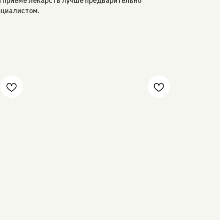
и приёме лекарств лучше предварительно
ециалистом.