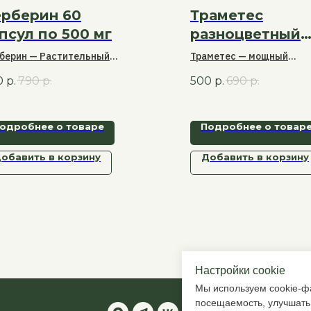
рберин 60
Траметес
псул по 500 мг
разноцветный
мицелий 120
берин — Растительный
Траметес — мощный
капсул по 700 
тракт для поддержки
иммуномодулятор и один
0
р.
790
р.
500
р.
690
р.
ена веществ и контроля
наиболее изученных гри
вня сахара.
в мире по воздействию н
иммунную систему и
одробнее о товаре
Подробнее о товар
микробиоту.
обавить в корзину
Добавить в корзину
Настройки cookie
Мы используем cookie-фа
посещаемость, улучшать