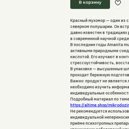
В корзину
Красный мухомор — один из с
северном полушарии. Он встр
давно известен в традициях 
в современной научной среде
В последние годы Amanita mu
активными природными соеди
кислотой. Его изучают в конт
стрессоустойчивость, восст
В упаковке — высушенные шл
проходит бережную подготов
Важно: продукт не является
необходимо изучить информа
индивидуальные особенности
Подробный материал по теме
https://altime.shop/mikrodoz
Не рекомендуется использов
индивидуальной непереносим
приёме психотропных препара