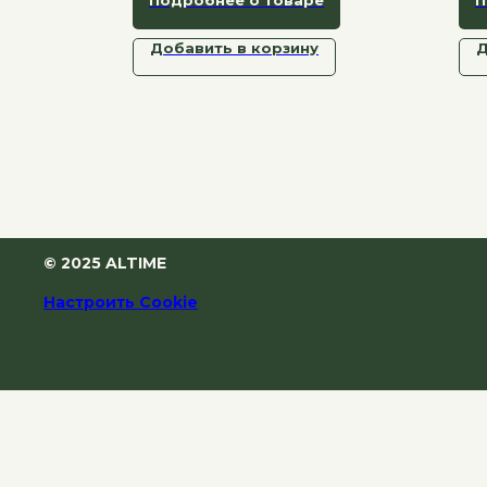
капсульный формат: можно
мик
смешивать с водой, соком
Добавить в корзину
Д
или смузи.
© 2025 ALTIME
Настроить Cookie