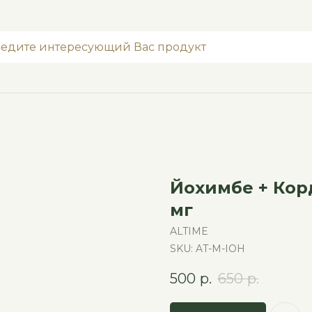
Йохимбе + Кор
мг
ALTIME
SKU:
AT-M-IOH
500
р.
650
р.