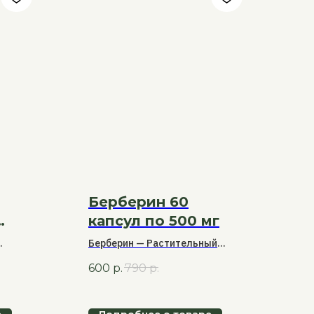
Берберин 60
капсул по 500 мг
Берберин — Растительный
ки
экстракт для поддержки
600
р.
790
р.
обмена веществ и контроля
ит
уровня сахара.
лы:
е
Подробнее о товаре