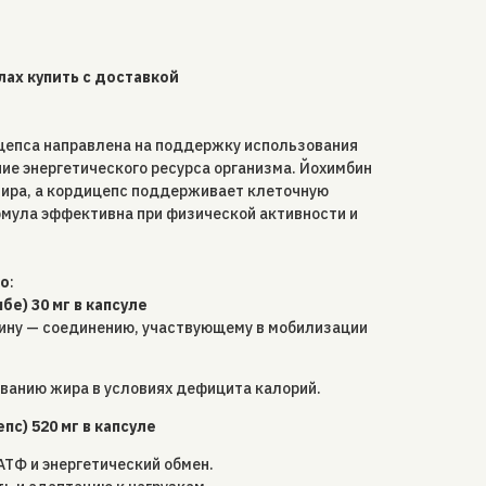
лах купить с доставкой
цепса направлена на поддержку использования
ие энергетического ресурса организма. Йохимбин
ира, а кордицепс поддерживает клеточную
рмула эффективна при физической активности и
но
:
бе) 30 мг в капсуле
ину — соединению, участвующему в мобилизации
ванию жира в условиях дефицита калорий.
пс) 520 мг в капсуле
ТФ и энергетический обмен.