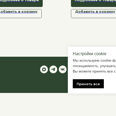
робиоту.
можно размешивать в во
соке или добавлять в см
обавить в корзину
Добавить в корзину
Настройки cookie
Мы используем cookie-фа
посещаемость, улучшать
Вы можете принять все c
Принять все