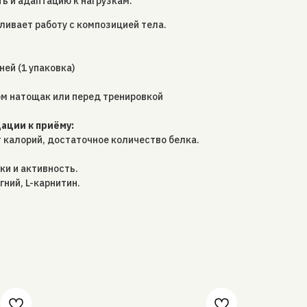
 и адаптацию к нагрузкам.
ливает работу с композицией тела.
ей (1 упаковка)
ом натощак или перед тренировкой
ции к приёму:
 калорий, достаточное количество белка.
ки и активность.
агний, L-карнитин.