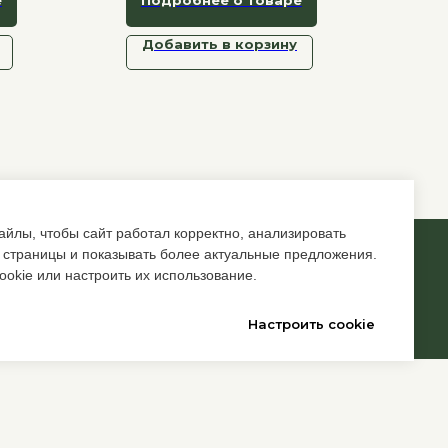
де,
узи.
Добавить в корзину
йлы, чтобы сайт работал корректно, анализировать
 страницы и показывать более актуальные предложения.
Back to top
ookie или настроить их использование.
Настроить cookie