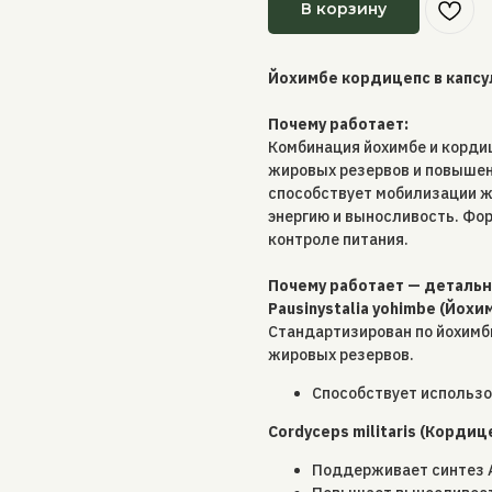
В корзину
Йохимбе кордицепс в капсу
Почему работает:
Комбинация йохимбе и корди
жировых резервов и повышен
способствует мобилизации ж
энергию и выносливость. Фо
контроле питания.
Почему работает — деталь
Pausinystalia yohimbe (Йохим
Стандартизирован по йохимб
жировых резервов.
Способствует использо
Cordyceps militaris (Кордице
Поддерживает синтез А