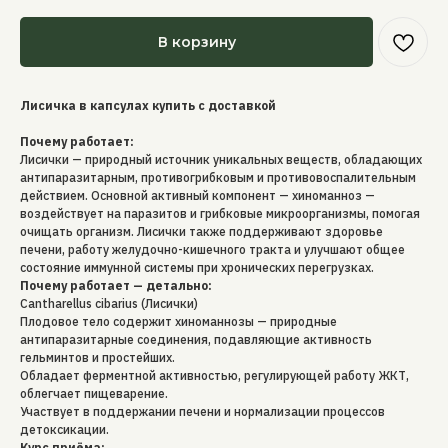
В корзину
Лисичка в капсулах купить с доставкой
Почему работает:
Лисички — природный источник уникальных веществ, обладающих
антипаразитарным, противогрибковым и противовоспалительным
действием. Основной активный компонент — хиноманноз —
воздействует на паразитов и грибковые микроорганизмы, помогая
очищать организм. Лисички также поддерживают здоровье
печени, работу желудочно-кишечного тракта и улучшают общее
состояние иммунной системы при хронических перегрузках.
Почему работает — детально:
Cantharellus cibarius (Лисички)
Плодовое тело содержит хиноманнозы — природные
антипаразитарные соединения, подавляющие активность
гельминтов и простейших.
Обладает ферментной активностью, регулирующей работу ЖКТ,
облегчает пищеварение.
Участвует в поддержании печени и нормализации процессов
детоксикации.
Курс приёма: