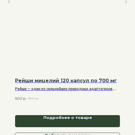
Рейши мицелий 120 капсул по 700 мг
Рейши — один из сильнейших природных адаптогенов,
помогающий организму справляться со стрессом,
500
р.
690
р.
нормализовать сон, стабилизировать работу нервной и
эндокринной систем.
Подробнее о товаре