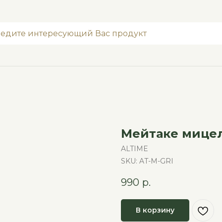
Мейтаке мицел
ALTIME
SKU:
AT-M-GRI
990
р.
В корзину