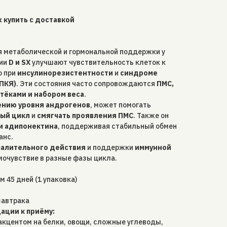
 купить с доставкой
я метаболической и гормональной поддержки у
ции
D и SX
улучшают чувствительность клеток к
о при
инсулинорезистентности
и
синдроме
ПКЯ)
. Эти состояния часто сопровождаются
ПМС,
тёками и набором веса
.
нию уровня андрогенов
, может помогать
ный цикл
и
смягчать проявления ПМС
. Также он
и адипонектина
, поддерживая стабильный обмен
анс.
палительного действия
и поддержки
иммунной
очувствие в разные фазы цикла.
 45 дней (1 упаковка)
завтрака
ции к приёму:
 акцентом на белки, овощи, сложные углеводы,