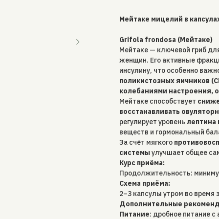
Мейтаке мицелий в капсулах
Grifola frondosa (Мейтаке)
Мейтаке — ключевой гриб дл
женщин. Его активные фрак
инсулину, что особенно важн
поликистозных яичников (С
колебаниями настроения, о
Мейтаке способствует
сниже
восстанавливать овулятор
регулирует уровень
лептина 
веществ и гормональный бал
За счёт мягкого
противовос
системы
улучшает общее сам
Курс приёма:
Продолжительность: минимум
Схема приёма:
2–3 капсулы утром во время 
Дополнительные рекоменда
Питание
: дробное питание с