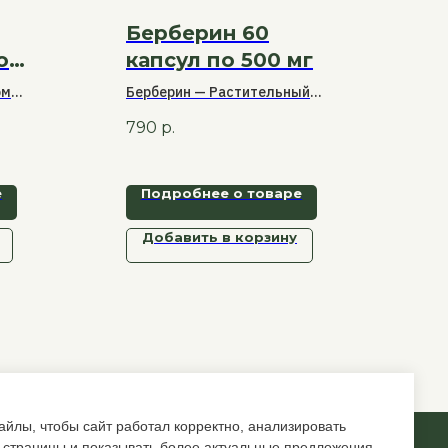
Берберин 60
ром
капсул по 500 мг
ом
Берберин — Растительный
мена
экстракт для поддержки
790
р.
го
обмена веществ и контроля
уровня сахара.
е
Подробнее о товаре
,
узи.
Добавить в корзину
йлы, чтобы сайт работал корректно, анализировать
 страницы и показывать более актуальные предложения.