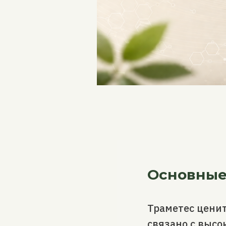
Основные
Траметес ценит
связано с высо