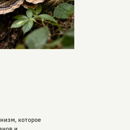
анизм, которое
анов и