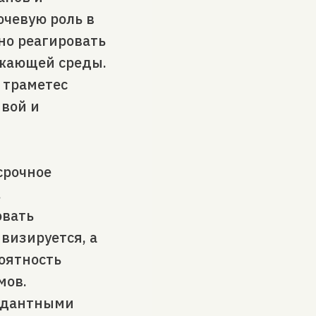
чевую роль в
но реагировать
ужающей среды.
 траметес
ивой и
срочное
.
овать
ивизируется, а
роятность
мов.
идантными