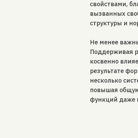
свойствами, б
вызванных сво
структуры и н
Не менее важн
Поддерживая ро
косвенно влияе
результате фо
несколько сист
повышая общую 
функций даже 