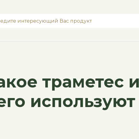
акое траметес 
его используют