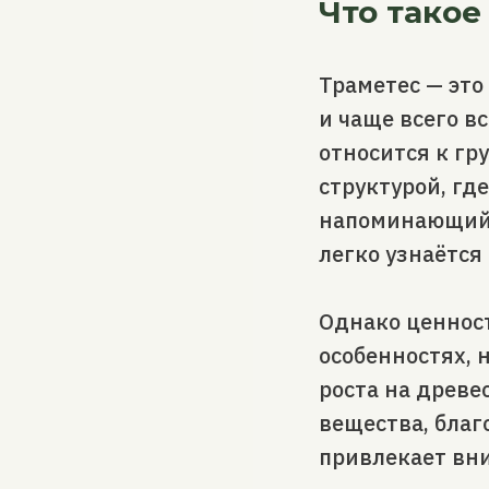
Что такое
Траметес — это
и чаще всего в
относится к гр
структурой, где
напоминающий 
легко узнаётся
Однако ценност
особенностях, 
роста на древе
вещества, благ
привлекает вн