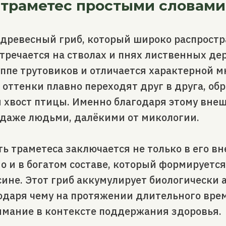
 траметес простыми словами
 древесный гриб, который широко распростр
стречается на стволах и пнях лиственных де
уппе трутовиков и отличается характерной 
 оттенки плавно переходят друг в друга, обр
хвост птицы. Именно благодаря этому внеш
 даже людьми, далёкими от микологии.
ь траметеса заключается не только в его в
но и в богатом составе, который формируется
сине. Этот гриб аккумулирует биологически
одаря чему на протяжении длительного вре
имание в контексте поддержания здоровья.