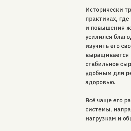
Исторически т
практиках, где
и повышения ж
усилился благо
изучить его св
выращивается в
стабильное сыр
удобным для р
здоровью.
Всё чаще его р
системы, напра
нагрузкам и об