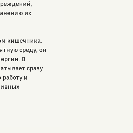
вреждений,
ранению их
ом кишечника.
ятную среду, он
ергии. В
атывает сразу
 работу и
итивных