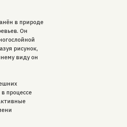
анён в природе
ревьев. Он
многослойной
азуя рисунок,
нему виду он
нешних
 в процессе
 активные
мени