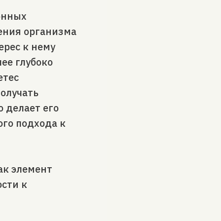
онных
ления организма
ерес к нему
ее глубоко
етес
получать
 делает его
го подхода к
как элемент
ости к