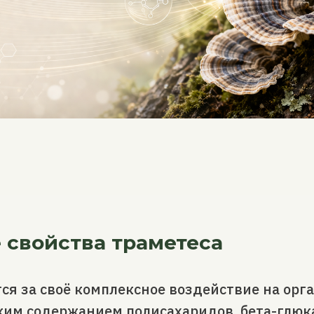
 свойства траметеса
ся за своё комплексное воздействие на орг
ким содержанием полисахаридов, бета-глюк